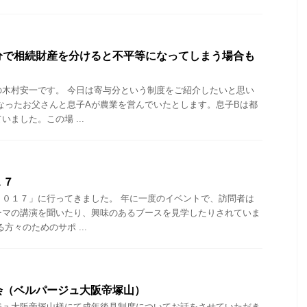
分で相続財産を分けると不平等になってしまう場合も
の木村安一です。 今日は寄与分という制度をご紹介したいと思い
なったお父さんと息子Aが農業を営んでいたとします。息子Bは都
ました。この場 ...
１７
２０１７」に行ってきました。 年に一度のイベントで、訪問者は
ーマの講演を聞いたり、興味のあるブースを見学したりされていま
方々のためのサポ ...
会（ベルパージュ大阪帝塚山）
ジュ大阪帝塚山様にて成年後見制度についてお話をさせていただき