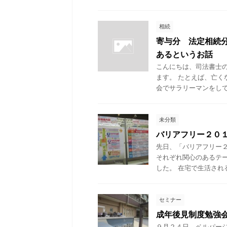
相続
寄与分 法定相続
あるというお話
こんにちは、司法書士
ます。 たとえば、亡く
会でサラリーマンをしてい
未分類
バリアフリー２０
先日、「バリアフリー
それぞれ関心のあるテ
した。 在宅で生活される
セミナー
成年後見制度勉強
９月２４日、ベルパー