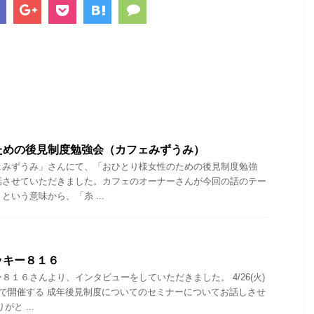
ための後見制度勉強会（カフェみずうみ）
ェみずうみ」さんにて、「おひとり様女性のための後見制度勉強
話させていただきました。カフェのオーナーさんが今回の話のテー
いう意味から、「糸 ...
ッキー８１６
８１６さんより、インタビューをしていただきました。 4/26(火)
)で開催する 成年後見制度についてのセミナーについてお話しさせ
と ...