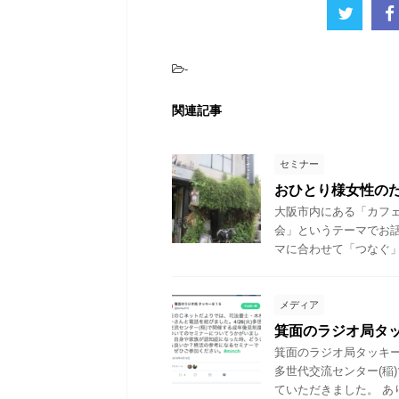
-
関連記事
セミナー
おひとり様女性の
大阪市内にある「カフ
会」というテーマでお
マに合わせて「つなぐ」と
メディア
箕面のラジオ局タ
箕面のラジオ局タッキー
多世代交流センター(稲
ていただきました。 ありが