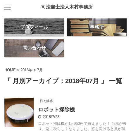
司法書士法人木村事務所
プロフィール
事務所
問い合わせ
HOME
>
2018年
>
7月
「 月別アーカイブ：2018年07月 」 一覧
日々雑感
ロボット掃除機
2018/7/23
ロボット掃除機が15,960円で買えました！ 台風が去
り、急に秋らしくなりました。窓を開けると風が気