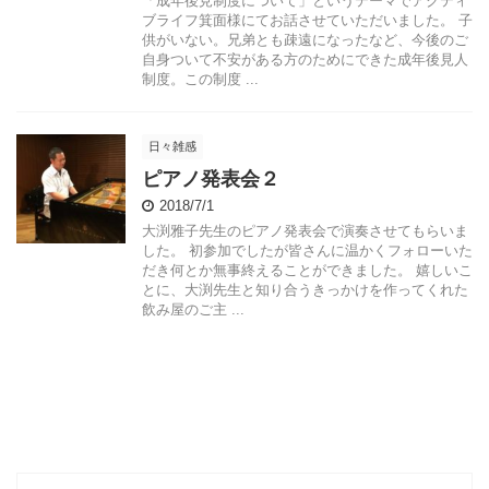
「成年後見制度について」というテーマでアクティ
ブライフ箕面様にてお話させていただいました。 子
供がいない。兄弟とも疎遠になったなど、今後のご
自身ついて不安がある方のためにできた成年後見人
制度。この制度 ...
日々雑感
ピアノ発表会２
2018/7/1
大渕雅子先生のピアノ発表会で演奏させてもらいま
した。 初参加でしたが皆さんに温かくフォローいた
だき何とか無事終えることができました。 嬉しいこ
とに、大渕先生と知り合うきっかけを作ってくれた
飲み屋のご主 ...