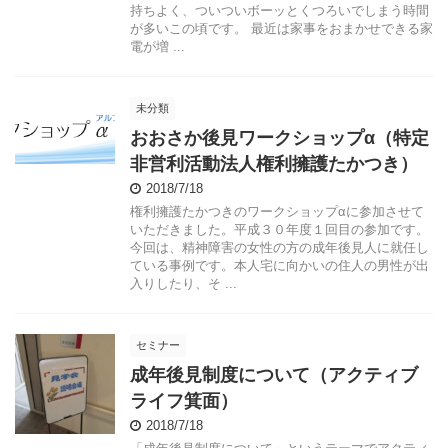
持ちよく、ついついボーッとくつろいでしまう時間
が多いこの頃です。 最近は家事をおまかせできる家
電が増 ...
未分類
おおさか後見ワークショップα（特定
非営利活動法人権利擁護たかつき）
2018/7/18
権利擁護たかつきのワークショップαに参加させて
いただきました。平成３０年度１回目の参加です。
今回は、精神障害の女性の方の成年後見人に就任し
ている事例です。本人宅に向かいの住人の男性が出
入りしたり、そ ...
セミナー
成年後見制度について（アクティブ
ライフ箕面）
2018/7/18