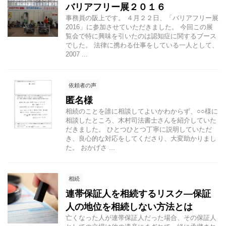
バリアフリー展２０１６
事務員の阪上です。 ４月２２日、「バリアフリー展
2016」に参加させていただきました。 今回この展
覧会で特に興味を引いたのは認知症に関するブース
でした。 法律に携わる仕事をしている一人として、
2007 ...
依頼者の声
匿名様
相続のことを誰に相談してよいかわからず、○○様に
相談したところ、木村司法書士さんを紹介していた
だきました。 ひとつひとつ丁寧に説明していただ
き、良心的な対応をしてくださり、大変助かりまし
た。 おかげさ ...
相続
連帯保証人を相続するリスク―保証
人の地位を相続しない方法とは
亡くなった人が連帯保証人だった場合、その保証人