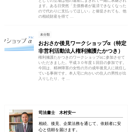
としての立場は他の遺産にまぎれて一緒に承継され
ます。ある日突然「主債務者が返済できなくなった
ので代わりに支払ってほしい」と催促されても、他
の相続財産を得て ...
未分類
おおさか後見ワークショップα（特定
非営利活動法人権利擁護たかつき）
権利擁護たかつきのワークショップαに参加させて
いただきました。平成３０年度１回目の参加です。
今回は、精神障害の女性の方の成年後見人に就任し
ている事例です。本人宅に向かいの住人の男性が出
入りしたり、そ ...
司法書士 木村安一
相続、後見、企業法務を通じて、依頼者に安
心と信頼を届けます。