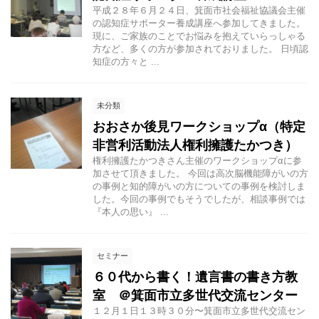
平成２８年６月２４日、箕面市社会福祉協議会主催
の認知症サポーター養成講座へ参加してきました。
現に、ご家族のことでお悩みを抱えていらっしゃる
方など、多くの方が参加されておりました。 日頃認
知症の方々と ...
未分類
おおさか後見ワークショップα（特定
非営利活動法人権利擁護たかつき）
権利擁護たかつきさん主催のワークショップαに参
加させて頂きました。 今回は高次脳機能障がいの方
の事例と知的障がいの方についての事例を検討しま
した。今回の事例でもそうでしたが、相談事例では
『本人の思い』 ...
セミナー
６０代から書く！遺言書の書き方教
室 ＠箕面市立多世代交流センター
１２月１日１３時３０分〜箕面市立多世代交流セン