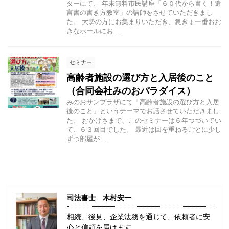
ターにて、 年末無料市民講座「６０代から書く！遺
言書の書き方教室」の講師をさせていただきまし
た。 大勢の方にお集まりいただき、急きょ一番おお
きなホールにお ...
セミナー
高齢者施設の選び方と入居後のこと
（合同会社みのおパラダイス）
みのおサンプラザにて「高齢者施設の選び方と入居
後のこと」というテーマでお話させていただきまし
た。 おかげさまで、このセミナーは６年つづいてい
て、６３回目でした。 最近は回を重ねるごとに少し
ずつ部屋が ...
司法書士 木村安一
相続、後見、企業法務を通じて、依頼者に安
心と信頼を届けます。