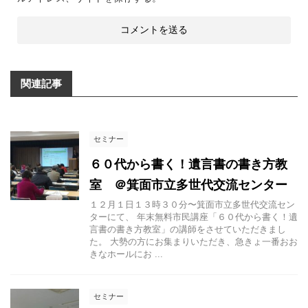
関連記事
セミナー
６０代から書く！遺言書の書き方教
室 ＠箕面市立多世代交流センター
１２月１日１３時３０分〜箕面市立多世代交流セン
ターにて、 年末無料市民講座「６０代から書く！遺
言書の書き方教室」の講師をさせていただきまし
た。 大勢の方にお集まりいただき、急きょ一番おお
きなホールにお ...
セミナー