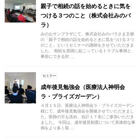
親子で相続の話を始めるときに気を
つける３つのこと（株式会社みのパ
ラ）
みのおサンプラザにて、株式会社みのパラさま主催
の「親子で相続の話を始めるときに気をつける３つ
のこと」というセミナーの講師をさせていただきま
した。 相続を原因に起こっているトラブル事例と、
事前にできる対 ...
セミナー
成年後見勉強会（医療法人神明会
ラ・プライズガーデン）
４月１５日、医療法人神明会ラ・プライズガーデン
様にて、成年後見勉強会を開催させていただきまし
た。医師の方も含め、合計１７名にご参加いただき
ました。 今回は、成年後見制度について具体的な事
例をより多く取 ...