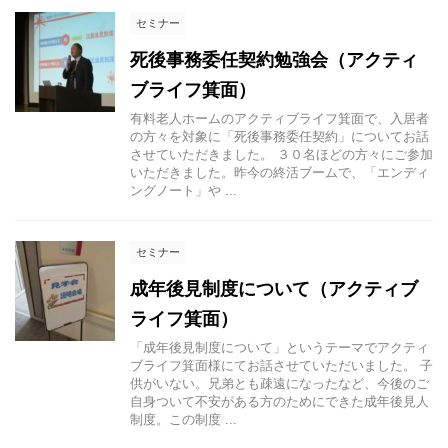
セミナー
死後事務委任契約勉強会（アクティ
ブライフ箕面）
有料老人ホームのアクティブライフ箕面で、入居者
の方々を対象に「死後事務委任契約」についてお話
させていただきました。 ３０名ほどの方々にご参加
いただきました。昨今の終活ブームで、「エンディ
ングノート」や ...
セミナー
成年後見制度について（アクティブ
ライフ箕面）
「成年後見制度について」というテーマでアクティ
ブライフ箕面様にてお話させていただいました。 子
供がいない。兄弟とも疎遠になったなど、今後のご
自身ついて不安がある方のためにできた成年後見人
制度。この制度 ...