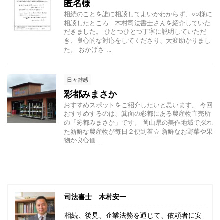
匿名様
相続のことを誰に相談してよいかわからず、○○様に
相談したところ、木村司法書士さんを紹介していた
だきました。 ひとつひとつ丁寧に説明していただ
き、良心的な対応をしてくださり、大変助かりまし
た。 おかげさ ...
日々雑感
彩都みまさか
おすすめスポットをご紹介したいと思います。 今回
おすすめするのは、箕面の彩都にある農産物直売所
の「彩都みまさか」です。 岡山県の美作地域で採れ
た新鮮な農産物が毎日２便到着☆ 新鮮なお野菜や果
物が良心価 ...
司法書士 木村安一
相続、後見、企業法務を通じて、依頼者に安