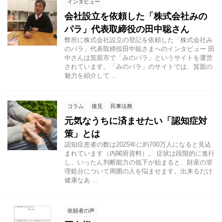
インタビュー
会社設立を依頼した「株式会社みの
パラ」代表取締役の田中聡さん
弊所に株式会社設立の登記を依頼した「株式会社み
のパラ」代表取締役田中聡さまへのインタビュー 田
中さんは箕面市で「みのパラ」というサイトを運営
されています。「みのパラ」のサイトでは、箕面の
魅力を紹介して ...
コラム
後見
民事法務
元気なうちに済ませたい「認知症対
策」とは
認知症患者の数は2025年に約700万人になると見込
まれています（内閣府資料）。 症状は段階的に進行
し、いったん判断能力の低下が始まると、財産の管
理処分について周囲の人を悩ませます。出来るだけ
健康なあ ...
依頼者の声