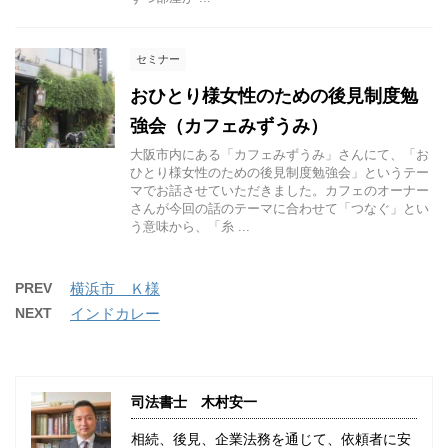
セミナー
おひとり様女性のための後見制度勉
強会（カフェみずうみ）
大阪市内にある「カフェみずうみ」さんにて、「お
ひとり様女性のための後見制度勉強会」というテー
マでお話させていただきました。カフェのオーナー
さんが今回の話のテーマに合わせて「つなぐ」とい
う意味から、「糸 ...
PREV
横浜市 Ｋ様
NEXT
インドカレー
司法書士 木村安一
相続、後見、企業法務を通じて、依頼者に安