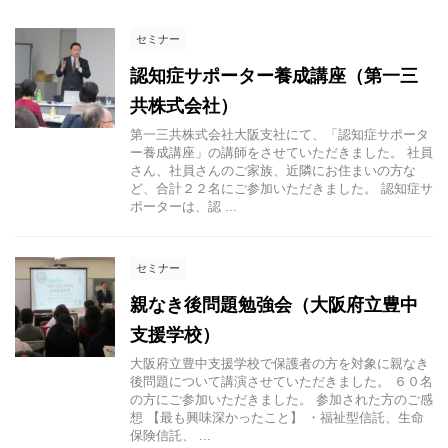
セミナー
認知症サポーター養成講座（第一三
共株式会社）
第一三共株式会社大阪支社にて、「認知症サポータ
ー養成講座」の講師をさせていただきました。 社員
さん、社員さんのご家族、近隣にお住まいの方な
ど、合計２２名にご参加いただきました。 認知症サ
ポーターは、認 ...
セミナー
親なき後問題勉強会（大阪府立豊中
支援学校）
大阪府立豊中支援学校で保護者の方を対象に親なき
後問題について講演させていただきました。 ６０名
の方にご参加いただきました。 参加された方のご感
想 【最も興味深かったこと】 ・福祉型信託、生命
保険信託、 ...