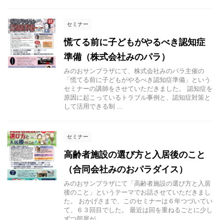
セミナー
慌てる前に子どもがやるべき認知症
準備（株式会社みのパラ）
みのおサンプラザにて、株式会社みのパラ主催の
「慌てる前に子どもがやるべき認知症準備」という
セミナーの講師をさせていただきました。 認知症を
原因に起こっているトラブル事例と、認知症対策と
して活用できる制 ...
セミナー
高齢者施設の選び方と入居後のこと
（合同会社みのおパラダイス）
みのおサンプラザにて「高齢者施設の選び方と入居
後のこと」というテーマでお話させていただきまし
た。 おかげさまで、このセミナーは６年つづいてい
て、６３回目でした。 最近は回を重ねるごとに少し
ずつ部屋が ...