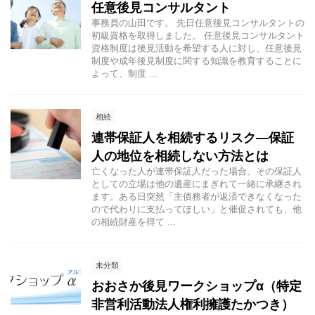
任意後見コンサルタント
事務員の山田です。 先日任意後見コンサルタントの
初級資格を取得しました。 任意後見コンサルタント
資格制度は後見活動を希望する人に対し、任意後見
制度や成年後見制度に関する知識を教育することに
よって、制度 ...
相続
連帯保証人を相続するリスク―保証
人の地位を相続しない方法とは
亡くなった人が連帯保証人だった場合、その保証人
としての立場は他の遺産にまぎれて一緒に承継され
ます。ある日突然「主債務者が返済できなくなった
ので代わりに支払ってほしい」と催促されても、他
の相続財産を得て ...
未分類
おおさか後見ワークショップα（特定
非営利活動法人権利擁護たかつき）