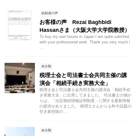
依頼者の声
お客様の声 Rezai Baghbidi
Hassanさま（大阪大学大学院教授）
To buy my own house in Japan I am quite satisfied
with your professional work. Thank you very much i
...
未分類
税理士会と司法書士会共同主催の講
演会「相続手続き実務大全」
税理士会と司法書士会共同主催の講演会「相続手続
き実務大全」に出席してきました。 司法書士の側か
らは、「法定相続情報証明制度」に関する最新情報
の提供がありました。 税理士さんからも昨今話題の
空き家控除の ...
未分類