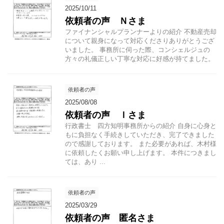
2025/10/11
依頼者の声 Ｎさま
ファイナンシャルプランナーよりの紹介 不動産売却
について親身になって対応くださりありがとうござ
いました。 事務所に伺った際、コンシェルジュの
方々の礼儀正しい丁寧な対応に好感が持てました。
依頼者の声
2025/08/08
依頼者の声 Ｉさま
行政書士 四方知明事務所からの紹介 自身に心身と
もに負担なく手続きしていただき、完了できました
ので感謝しております。 また必要があれば、木村様
に依頼したくお願い申し上げます。 本件につきまし
ては、あり ...
依頼者の声
2025/03/29
依頼者の声 匿名さま