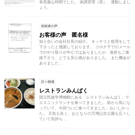
有意義な時間でした。 体調管理（笑）、運動しまし
ょう。
依頼者の声
お客様の声 匿名様
知り合いの会社社長の紹介。 キッチリと処理をして
下さったと感謝しております。 コロナ下でのメール
でのやり取りが中心ではありましたが、進捗もご連
絡下さり、とても安心感がありました。 また機会が
ありました ...
日々雑感
レストランみんぱく
国立民族学博物館にある「レストランみんぱく」で
エスニックランチを食べてきました。 前から気にな
っていて、今回ついに食べてきました。おいしかっ
た。 天気も良く、おとなりの万博記念公園も広々し
ていて気持ち ...