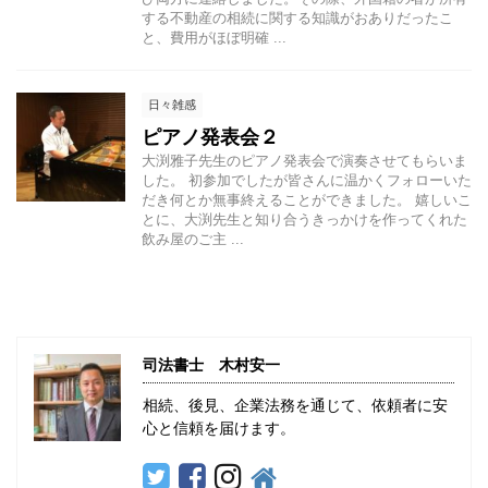
する不動産の相続に関する知識がおありだったこ
と、費用がほぼ明確 ...
日々雑感
ピアノ発表会２
大渕雅子先生のピアノ発表会で演奏させてもらいま
した。 初参加でしたが皆さんに温かくフォローいた
だき何とか無事終えることができました。 嬉しいこ
とに、大渕先生と知り合うきっかけを作ってくれた
飲み屋のご主 ...
司法書士 木村安一
相続、後見、企業法務を通じて、依頼者に安
心と信頼を届けます。