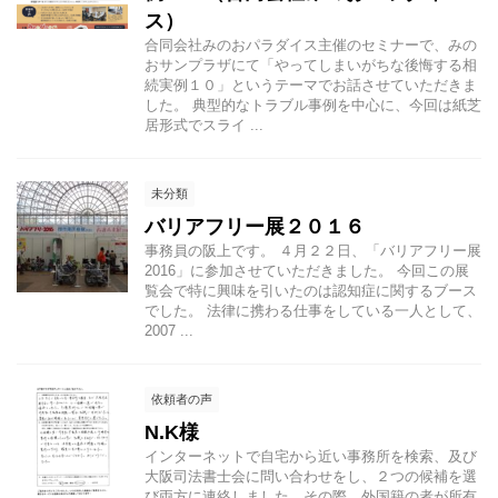
ス）
合同会社みのおパラダイス主催のセミナーで、みの
おサンプラザにて「やってしまいがちな後悔する相
続実例１０」というテーマでお話させていただきま
した。 典型的なトラブル事例を中心に、今回は紙芝
居形式でスライ ...
未分類
バリアフリー展２０１６
事務員の阪上です。 ４月２２日、「バリアフリー展
2016」に参加させていただきました。 今回この展
覧会で特に興味を引いたのは認知症に関するブース
でした。 法律に携わる仕事をしている一人として、
2007 ...
依頼者の声
N.K様
インターネットで自宅から近い事務所を検索、及び
大阪司法書士会に問い合わせをし、２つの候補を選
び両方に連絡しました。その際、外国籍の者が所有