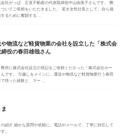
式会社がっぱ 正直不動産の代表取締役中山由美子さんです。 弊
についてご依頼をいただきました。 若き女性社長として、自ら描
るために奮闘する ...
送や物流など軽貨物業の会社を設立した「株式会
取締役の春田雄哉さん
、弊所に株式会社設立の登記をご依頼くださった「株式会社ホー
さんです。 引越しをメインに、運送や物流など軽貨物業行う春田
培った経験と、マー ...
さま
りの紹介 細かな質問や依頼に、電話やメールで、丁寧に対応して
です。