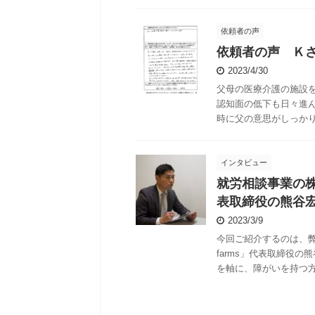
依頼者の声
依頼者の声 Ｋ
2023/4/30
父母の医療介護の施設
認知面の低下も日々進
時に父の意思がしっかりし
インタビュー
就労相談事業の株式
表取締役の熊谷
2023/3/9
今回ご紹介するのは、弊
farms」代表取締役
を軸に、障がいを持つ方々