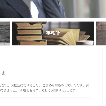
きまし
で働こうと
情報工学
定でした
いし、私
いまし
したアルバ
事務所
さま
たびは、お世話になりました。 こまめな対応をしていただき、安
ができました。 今後とも何卒よろしくお願いいたします。