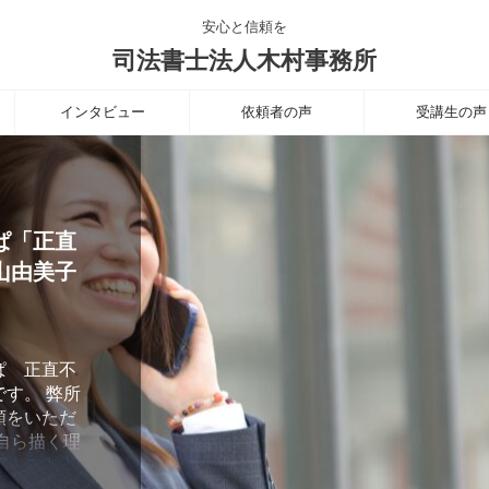
安心と信頼を
司法書士法人木村事務所
インタビュー
依頼者の声
受講生の声
「正直
由美子
 正直不
す。 弊所
をいただ
自ら描く理
する中山