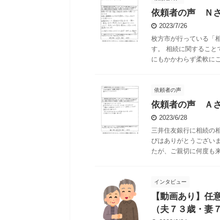
依頼者の声 Ｎ
2023/7/26
枚方市が行っている「
す。 相続に関すること
にもかかわらず柔軟にご対
依頼者の声
依頼者の声 Ａ
2023/6/28
三井住友銀行に相続の
びはありがとうござい
たが、ご親切に何度も来て
インタビュー
【動画あり】任
（夫７３歳・妻