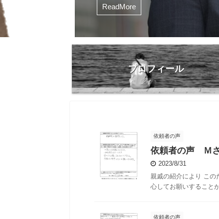
さんにインタビューをさせていただ
ReadMore
た。 >中山さんは、なぜ不動産業界
思われたのですか？ 大学は理系の
部。システムエンジニアを目指す予
が、勉強していてもあまり楽しくな
には向いてないと思うようになって
た。 そんな中、不動産会社に就職
プロフィール
イト先の居酒屋の先輩が、 ...
依頼者の声
依頼者の声 Ｍ
2023/8/31
親戚の紹介により この
心してお願いすること
依頼者の声