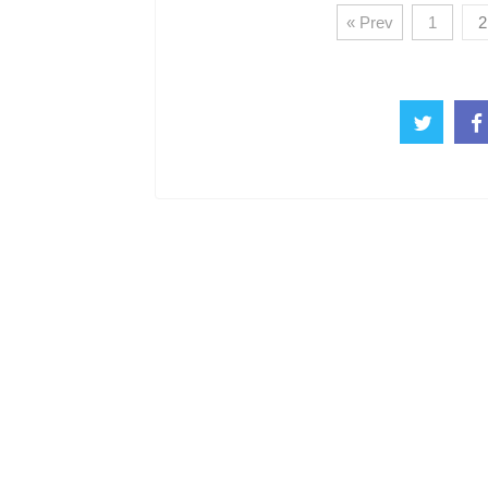
« Prev
1
2