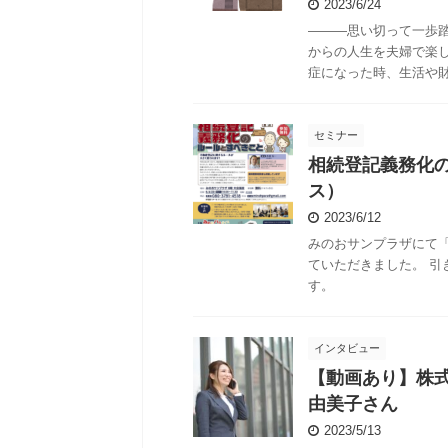
2023/6/24
―――思い切って一歩
からの人生を夫婦で楽
症になった時、生活や財産
セミナー
相続登記義務化
ス）
2023/6/12
みのおサンプラザにて
ていただきました。 
す。
インタビュー
【動画あり】株
由美子さん
2023/5/13