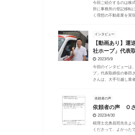
今回ご紹介するのは株
所に事務所の登記移転
く理想の不動産業を実現す
インタビュー
【動画あり】運
社ホープ」代表
2023/5/9
今回のインタビューは
プ」代表取締役の春田
さんは、大手引越し業者で
依頼者の声
依頼者の声 Ｏ
2023/4/30
税理士北奥昌照先生よ
くださって、よかった