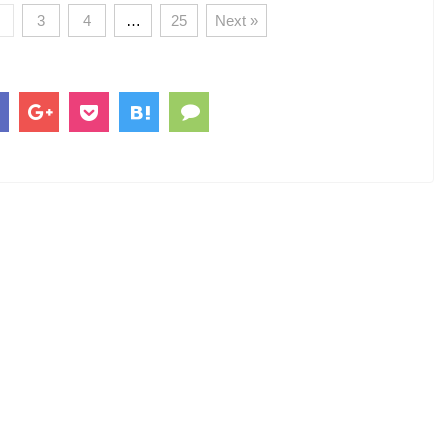
3
4
…
25
Next »